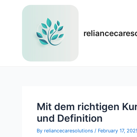
Skip
to
content
reliancecares
Mit dem richtigen Ku
und Definition
By
reliancecaresolutions
/
February 17, 202