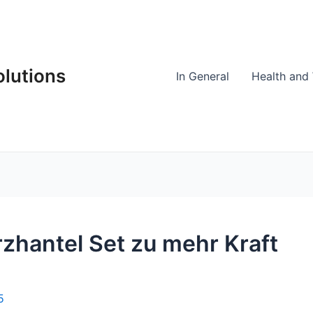
olutions
In General
Health and 
rzhantel Set zu mehr Kraft
5